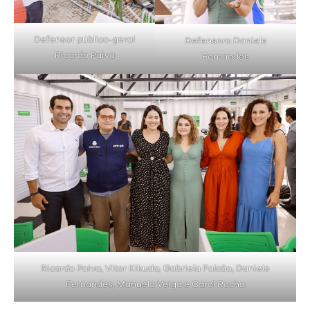
Defensor público-geral
Defensora Daniele
Ricardo Paiva
Fernandes
Ricardo Paiva, Vitor Kikuda, Gabriela Falcão, Daniele
Fernandes, Manuela Veiga e Carol Rocha