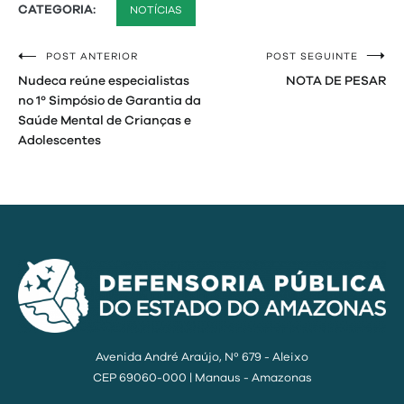
CATEGORIA:
NOTÍCIAS
POST ANTERIOR
POST SEGUINTE
Navegação
Nudeca reúne especialistas
NOTA DE PESAR
de
no 1º Simpósio de Garantia da
Saúde Mental de Crianças e
Post
Adolescentes
Avenida André Araújo, Nº 679 - Aleixo
CEP 69060-000 | Manaus - Amazonas