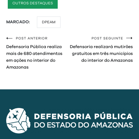
OUTROS DESTAQUES
MARCADO:
DPEAM
POST ANTERIOR
POST SEGUINTE
Navegação
Defensoria Pública realiza
Defensoria realizará mutirões
de
mais de 680 atendimentos
gratuitos em três municípios
em ações no interior do
do interior do Amazonas
Post
Amazonas