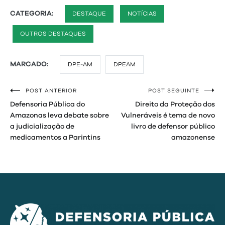
CATEGORIA:
DESTAQUE
NOTÍCIAS
OUTROS DESTAQUES
MARCADO:
DPE-AM
DPEAM
POST ANTERIOR
POST SEGUINTE
Navegação
Defensoria Pública do
Direito da Proteção dos
de
Amazonas leva debate sobre
Vulneráveis é tema de novo
a judicialização de
livro de defensor público
Post
medicamentos a Parintins
amazonense