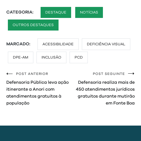
CATEGORIA:
DESTAQUE
NOTÍCIAS
OUTROS DESTAQUES
MARCADO:
ACESSIBILIDADE
DEFICIÊNCIA VISUAL
DPE-AM
INCLUSÃO
PCD
POST ANTERIOR
POST SEGUINTE
Navegação
Defensoria Pública leva ação
Defensoria realiza mais de
de
itinerante a Anori com
450 atendimentos jurídicos
atendimentos gratuitos à
gratuitos durante mutirão
Post
população
em Fonte Boa