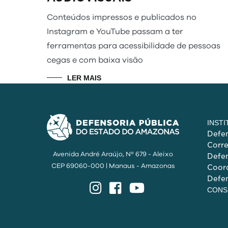
Conteúdos impressos e publicados no
Instagram e YouTube passam a ter
ferramentas para acessibilidade de pessoas
cegas e com baixa visão
LER MAIS
INST
Defen
Corr
Avenida André Araújo, Nº 679 - Aleixo
Defen
CEP 69060-000 | Manaus - Amazonas
Coord
Defen
Instagram
Facebook
YouTube
CONS