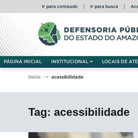
Pular
Ir para conteúdo
Ir para busca
Ace
para
o
conteúdo
Defensoria Pública do Esta
PÁGINA INICIAL
INSTITUCIONAL
LOCAIS DE AT
Início
acessibilidade
Tag:
acessibilidade