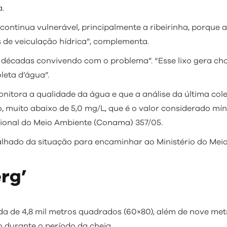
a.
continua vulnerável, principalmente a ribeirinha, porqu
de veiculação hídrica”, complementa.
 décadas convivendo com o problema”. “Esse lixo gera cho
leta d’água”.
nitora a qualidade da água e que a análise da última cole
tro, muito abaixo de 5,0 mg/L, que é o valor considerado m
ional do Meio Ambiente (Conama) 357/05.
etalhado da situação para encaminhar ao Ministério do Mei
rg’
a de 4,8 mil metros quadrados (60×80), além de nove metr
o durante o período da cheia.