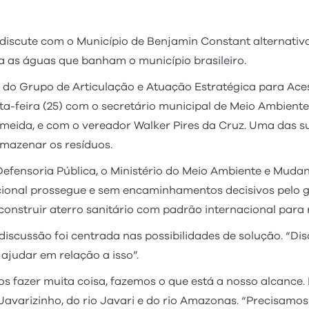
iscute com o Município de Benjamin Constant alternativa
a as águas que banham o município brasileiro.
 do Grupo de Articulação e Atuação Estratégica para Aces
ta-feira (25) com o secretário municipal de Meio Ambiente
meida, e com o vereador Walker Pires da Cruz. Uma das sug
mazenar os resíduos.
 Defensoria Pública, o Ministério do Meio Ambiente e Muda
cional prossegue e sem encaminhamentos decisivos pelo go
onstruir aterro sanitário com padrão internacional para r
discussão foi centrada nas possibilidades de solução. “Di
ajudar em relação a isso”.
 fazer muita coisa, fazemos o que está a nosso alcance. Ma
avarizinho, do rio Javari e do rio Amazonas. “Precisamos