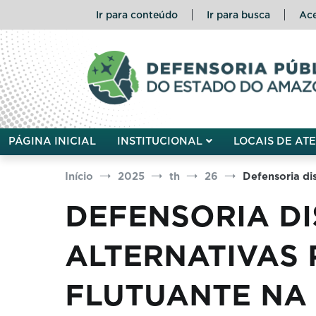
Pular
Ir para conteúdo
Ir para busca
Ace
para
o
conteúdo
Defensoria Pública do Esta
PÁGINA INICIAL
INSTITUCIONAL
LOCAIS DE AT
Início
2025
th
26
Defensoria dis
DEFENSORIA D
ALTERNATIVAS 
FLUTUANTE NA 