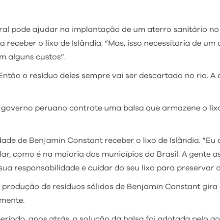
al pode ajudar na implantação de um aterro sanitário no 
 receber o lixo de Islândia. “Mas, isso necessitaria de um
 alguns custos”.
 Então o resíduo deles sempre vai ser descartado no rio. A 
 governo peruano contrate uma balsa que armazene o lixo 
dade de Benjamin Constant receber o lixo de Islândia. “E
lar, como é na maioria dos municípios do Brasil. A gente 
 responsabilidade e cuidar do seu lixo para preservar o
produção de resíduos sólidos de Benjamin Constant gira en
mente.
ríodo, anos atrás, a solução da balsa foi adotada pelo g