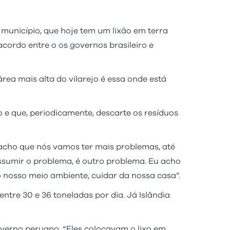
município, que hoje tem um lixão em terra
 acordo entre o os governos brasileiro e
área mais alta do vilarejo é essa onde está
e que, periodicamente, descarte os resíduos
u acho que nós vamos ter mais problemas, até
assumir o problema, é outro problema. Eu acho
 nosso meio ambiente, cuidar da nossa casa”.
tre 30 e 36 toneladas por dia. Já Islândia
overno peruano. “Eles colocavam o lixo em