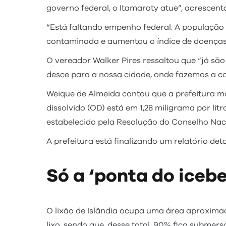
governo federal, o Itamaraty atue”, acrescent
“Está faltando empenho federal. A população 
contaminada e aumentou o índice de doenças 
O vereador Walker Pires ressaltou que “já são
desce para a nossa cidade, onde fazemos a co
Weique de Almeida contou que a prefeitura mo
dissolvido (OD) está em 1,28 miligrama por li
estabelecido pela Resolução do Conselho Nac
A prefeitura está finalizando um relatório d
Só a ‘ponta do icebe
O lixão de Islândia ocupa uma área aproximad
lixo, sendo que, desse total, 90% fica submers