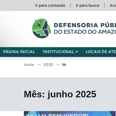
Pular
Ir para conteúdo
Ir para busca
Ace
para
o
conteúdo
Defensoria Pública do Esta
PÁGINA INICIAL
INSTITUCIONAL
LOCAIS DE AT
Início
2025
th
Mês:
junho 2025