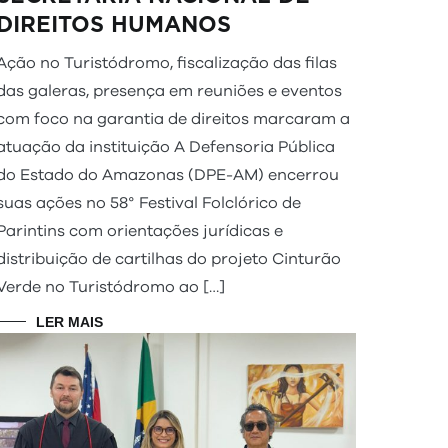
DIREITOS HUMANOS
Ação no Turistódromo, fiscalização das filas
das galeras, presença em reuniões e eventos
com foco na garantia de direitos marcaram a
atuação da instituição A Defensoria Pública
do Estado do Amazonas (DPE-AM) encerrou
suas ações no 58° Festival Folclórico de
Parintins com orientações jurídicas e
distribuição de cartilhas do projeto Cinturão
Verde no Turistódromo ao […]
LER MAIS