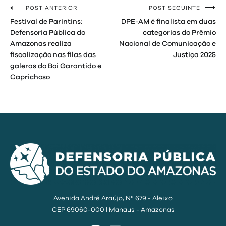
POST ANTERIOR
POST SEGUINTE
Navegação
Festival de Parintins:
DPE-AM é finalista em duas
de
Defensoria Pública do
categorias do Prêmio
Amazonas realiza
Nacional de Comunicação e
Post
fiscalização nas filas das
Justiça 2025
galeras do Boi Garantido e
Caprichoso
Avenida André Araújo, Nº 679 - Aleixo
CEP 69060-000 | Manaus - Amazonas
Instagram
Facebook
YouTube