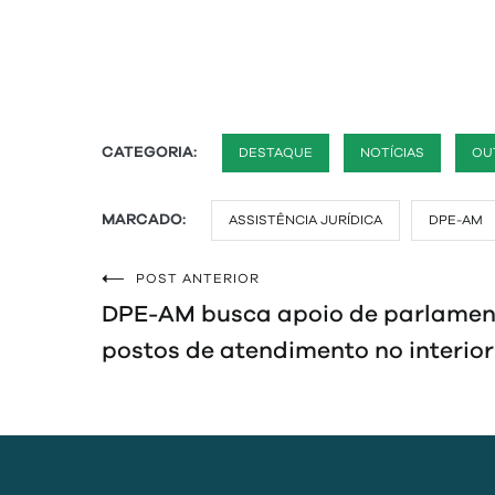
CATEGORIA:
DESTAQUE
NOTÍCIAS
OU
MARCADO:
ASSISTÊNCIA JURÍDICA
DPE-AM
POST ANTERIOR
Navegação
DPE-AM busca apoio de parlamen
de
postos de atendimento no interior
Post