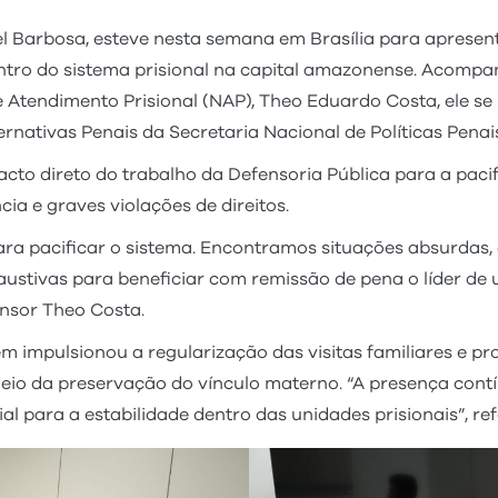
l Barbosa, esteve nesta semana em Brasília para apresen
tro do sistema prisional na capital amazonense. Acompa
e Atendimento Prisional (NAP), Theo Eduardo Costa, ele s
ernativas Penais da Secretaria Nacional de Políticas Pena
acto direto do trabalho da Defensoria Pública para a pac
cia e graves violações de direitos.
ara pacificar o sistema. Encontramos situações absurdas
austivas para beneficiar com remissão de pena o líder d
ensor Theo Costa.
mpulsionou a regularização das visitas familiares e pro
eio da preservação do vínculo materno. “A presença contín
al para a estabilidade dentro das unidades prisionais”, re