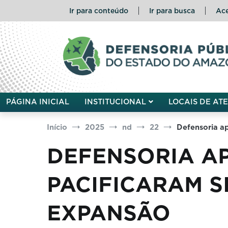
Pular
Ir para conteúdo
Ir para busca
Ace
para
o
conteúdo
Defensoria Pública do Esta
PÁGINA INICIAL
INSTITUCIONAL
LOCAIS DE AT
Início
2025
nd
22
Defensoria ap
DEFENSORIA AP
PACIFICARAM S
EXPANSÃO