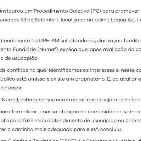
nstaurou um Procedimento Coletivo (PC) para promover a
nidade 23 de Setembro, localizada no bairro Lagoa Azul, 
endimento da DPE-AM solicitando regularização fundiári
o Fundiário (Numaf), explica que, após avaliação do caso
io de usucapião.
 conflitos na qual identificamos os interesses e, nesse cas
lico está omisso e existe um proprietário. E, ao avaliar e
 defensor.
 Numaf, estima-se que cerca de mil casas sejam beneficia
para formalizar a nossa atuação na comunidade e vamos re
ata para fazermos o atendimento de usucapião ou chamá-l
ser o caminho mais adequado para eles”, concluiu.