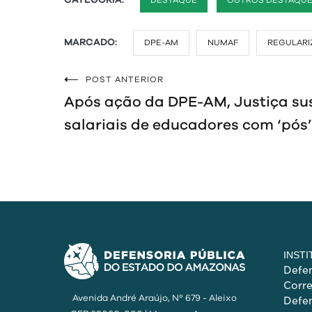
CATEGORIA:
DESTAQUE
OUTROS DESTAQU
MARCADO:
DPE-AM
NUMAF
REGULARI
POST ANTERIOR
Navegação
Após ação da DPE-AM, Justiça su
de
salariais de educadores com ‘pós’
Post
INST
Defen
Corr
Avenida André Araújo, Nº 679 - Aleixo
Defen