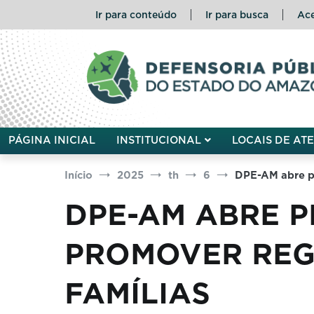
Pular
Ir para conteúdo
Ir para busca
Ace
para
o
conteúdo
Defensoria Pública do Esta
PÁGINA INICIAL
INSTITUCIONAL
LOCAIS DE AT
Início
2025
th
6
DPE-AM abre pr
DPE-AM ABRE 
PROMOVER REG
FAMÍLIAS