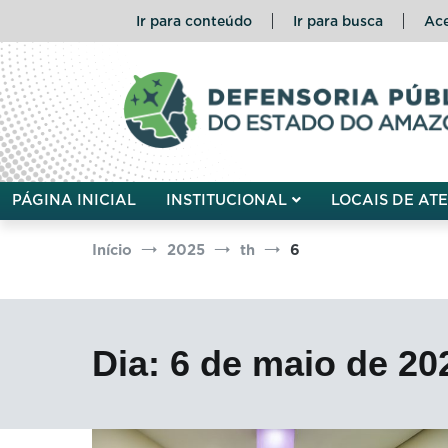
Pular
Ir para conteúdo
Ir para busca
Ace
para
o
conteúdo
Defensoria Pública do Esta
PÁGINA INICIAL
INSTITUCIONAL
LOCAIS DE AT
Início
2025
th
6
Dia:
6 de maio de 20