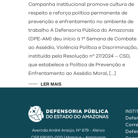
Campanha institucional promove cultura de
respeito e reforça política permanente de
prevenção e enfrentamento no ambiente de
trabalho A Defensoria Pública do Amazonas
(DPE-AM) deu início à 1ª Semana de Combate
ao Assédio, Violência Política e Discriminação,
instituída pela Resolução nº 27/2024 – CSD,
que estabelece a Política de Prevenção e
Enfrentamento ao Assédio Moral, […]
LER MAIS
INST
Defen
Corr
Avenida André Araújo, Nº 679 - Aleixo
Defen
CEP 69060-000 | Manaus - Amazonas