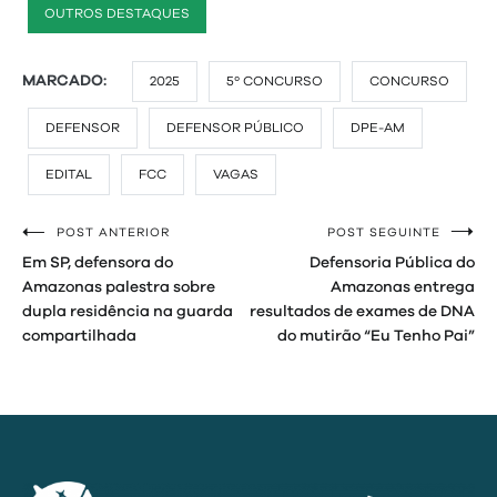
OUTROS DESTAQUES
MARCADO:
2025
5º CONCURSO
CONCURSO
DEFENSOR
DEFENSOR PÚBLICO
DPE-AM
EDITAL
FCC
VAGAS
POST ANTERIOR
POST SEGUINTE
Navegação
Em SP, defensora do
Defensoria Pública do
de
Amazonas palestra sobre
Amazonas entrega
dupla residência na guarda
resultados de exames de DNA
Post
compartilhada
do mutirão “Eu Tenho Pai”