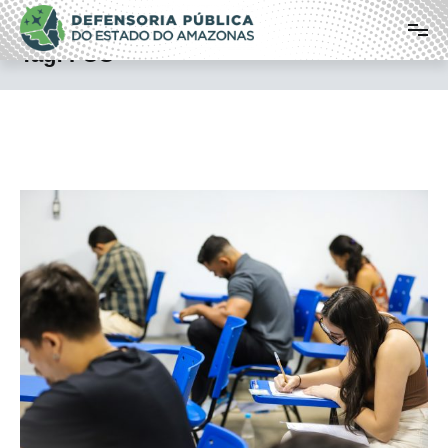
Pular
Defensoria Pública do Estado do
para
o
Amazonas
Tag:
FCC
conteúdo