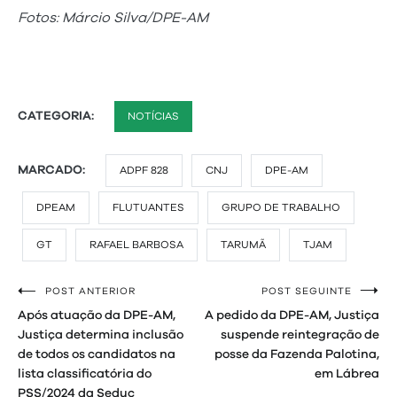
Fotos: Márcio Silva/DPE-AM
CATEGORIA:
NOTÍCIAS
MARCADO:
ADPF 828
CNJ
DPE-AM
DPEAM
FLUTUANTES
GRUPO DE TRABALHO
GT
RAFAEL BARBOSA
TARUMÃ
TJAM
POST ANTERIOR
POST SEGUINTE
Navegação
Após atuação da DPE-AM,
A pedido da DPE-AM, Justiça
de
Justiça determina inclusão
suspende reintegração de
de todos os candidatos na
posse da Fazenda Palotina,
Post
lista classificatória do
em Lábrea
PSS/2024 da Seduc