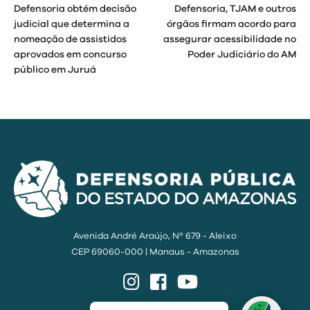
Defensoria obtém decisão
Defensoria, TJAM e outros
de
judicial que determina a
órgãos firmam acordo para
nomeação de assistidos
assegurar acessibilidade no
Post
aprovados em concurso
Poder Judiciário do AM
público em Juruá
Avenida André Araújo, Nº 679 - Aleixo
CEP 69060-000 | Manaus - Amazonas
Instagram
Facebook
YouTube