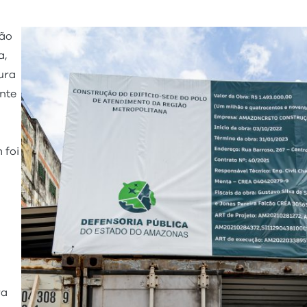
ção
a,
ura
ente
 foi
ra