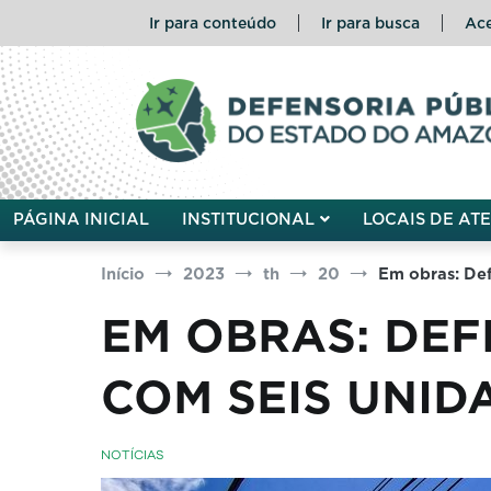
Pular
Ir para conteúdo
Ir para busca
Ace
para
o
conteúdo
Defensoria Pública do Esta
PÁGINA INICIAL
INSTITUCIONAL
LOCAIS DE AT
Início
2023
th
20
Em obras: Def
EM OBRAS: DEF
COM SEIS UNID
NOTÍCIAS