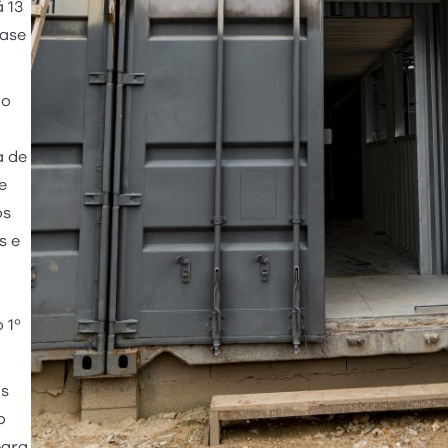
 13
fase
 o
a de
e
os
s e
 1º
os
o
para