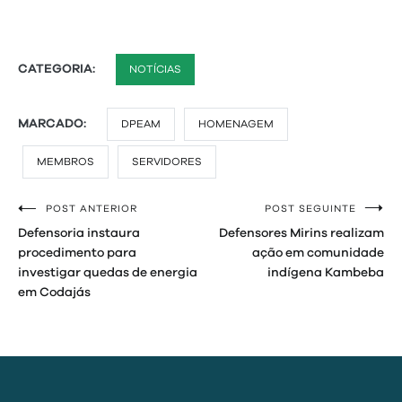
CATEGORIA:
NOTÍCIAS
MARCADO:
DPEAM
HOMENAGEM
MEMBROS
SERVIDORES
POST ANTERIOR
POST SEGUINTE
Navegação
Defensoria instaura
Defensores Mirins realizam
de
procedimento para
ação em comunidade
investigar quedas de energia
indígena Kambeba
Post
em Codajás