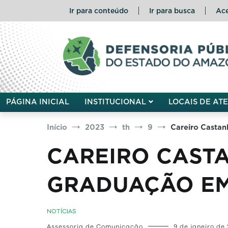
Pular
Ir para conteúdo
Ir para busca
Ace
para
o
conteúdo
Defensoria Pública do Esta
PÁGINA INICIAL
INSTITUCIONAL
LOCAIS DE AT
Início
2023
th
9
Careiro Castan
CAREIRO CASTA
GRADUAÇÃO EM 
NOTÍCIAS
Assessoria de Comunicação
9 de janeiro de