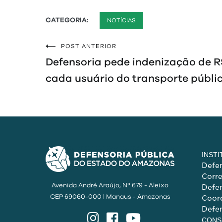
CATEGORIA:
NOTÍCIAS
POST ANTERIOR
Navegação
Defensoria pede indenização de R
de
cada usuário do transporte públi
Post
INST
Defen
Corr
Avenida André Araújo, Nº 679 - Aleixo
Defen
CEP 69060-000 | Manaus - Amazonas
Coord
Defen
Instagram
Facebook
YouTube
CONS