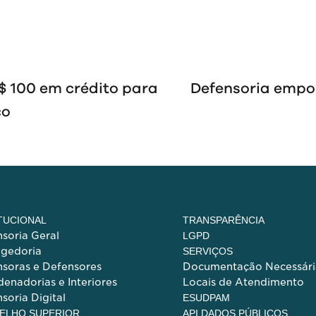
$ 100 em crédito para
Defensoria empos
co
ITUCIONAL
TRANSPARÊNCIA
soria Geral
LGPD
egedoria
SERVIÇOS
soras e Defensores
Documentação Necessári
enadorias e Interiores
Locais de Atendimento
soria Digital
ESUDPAM
ELHO SUPERIOR
API DADOS PÚBLICOS