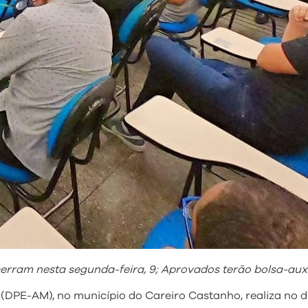
erram nesta segunda-feira, 9; Aprovados terão bolsa-auxí
PE-AM), no município do Careiro Castanho, realiza no dia 