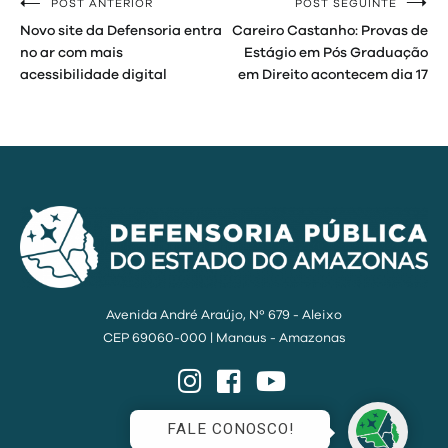
POST ANTERIOR
POST SEGUINTE
Navegação
Novo site da Defensoria entra
Careiro Castanho: Provas de
de
no ar com mais
Estágio em Pós Graduação
acessibilidade digital
em Direito acontecem dia 17
Post
Avenida André Araújo, Nº 679 - Aleixo
CEP 69060-000 | Manaus - Amazonas
Instagram
Facebook
YouTube
FALE CONOSCO!