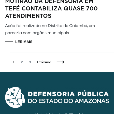
MUTIRÃO DA DEFENSORIA EM
TEFÉ CONTABILIZA QUASE 700
ATENDIMENTOS
Ação foi realizada no Distrito de Caiambé, em
parceria com órgãos municipais
LER MAIS
Navegação
Página
Página
Página
1
2
3
Próximo
de
Posts