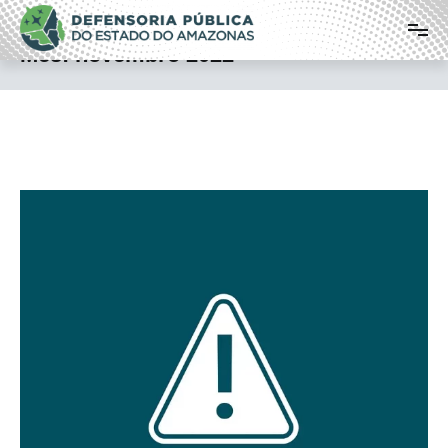
Pular
Defensoria Pública do Estado do
para
o
Amazonas
Mês:
novembro 2022
conteúdo