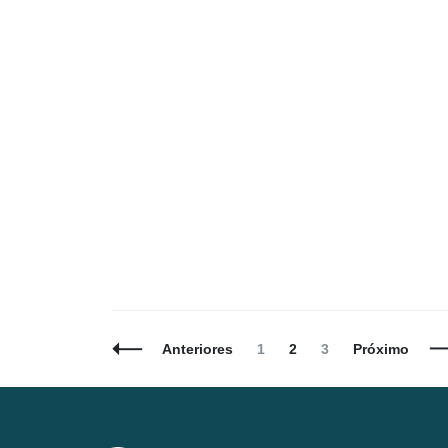
Navegação
Página
Página
Página
Anteriores
1
2
3
Próximo
de
Posts