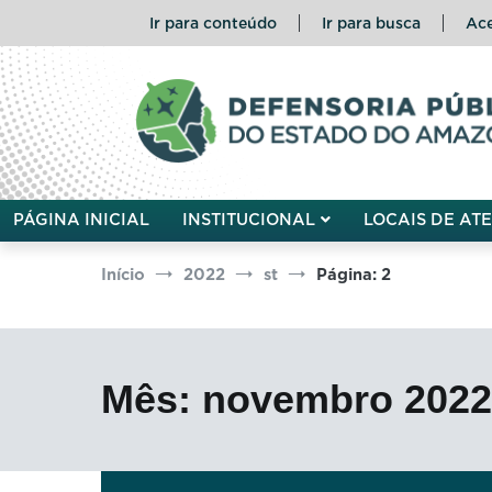
Pular
Ir para conteúdo
Ir para busca
Ace
para
o
conteúdo
Defensoria Pública do Esta
PÁGINA INICIAL
INSTITUCIONAL
LOCAIS DE AT
Início
2022
st
Página: 2
Mês:
novembro 2022