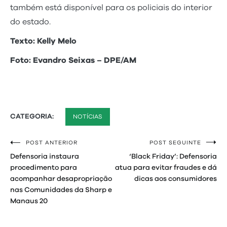
também está disponível para os policiais do interior
do estado.
Texto: Kelly Melo
Foto: Evandro Seixas – DPE/AM
CATEGORIA:
NOTÍCIAS
POST ANTERIOR
POST SEGUINTE
Navegação
Defensoria instaura
‘Black Friday’: Defensoria
de
procedimento para
atua para evitar fraudes e dá
acompanhar desapropriação
dicas aos consumidores
Post
nas Comunidades da Sharp e
Manaus 20