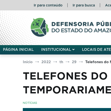
Pular
Ir para conteúdo
Ir para busca
Ace
para
o
conteúdo
Defensoria Pública do Esta
PÁGINA INICIAL
INSTITUCIONAL
LOCAIS DE AT
Início
2022
th
29
Telefones do 
TELEFONES DO
TEMPORARIAME
NOTÍCIAS