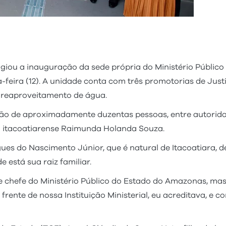
stigiou a inauguração da sede própria do Ministério Públ
a-feira (12). A unidade conta com três promotorias de Just
e reaproveitamento de água.
ção de aproximadamente duzentas pessoas, entre autorida
ã itacoatiarense Raimunda Holanda Souza.
ues do Nascimento Júnior, que é natural de Itacoatiara, d
 está sua raiz familiar.
e chefe do Ministério Público do Estado do Amazonas, ma
 frente de nossa Instituição Ministerial, eu acreditava, e