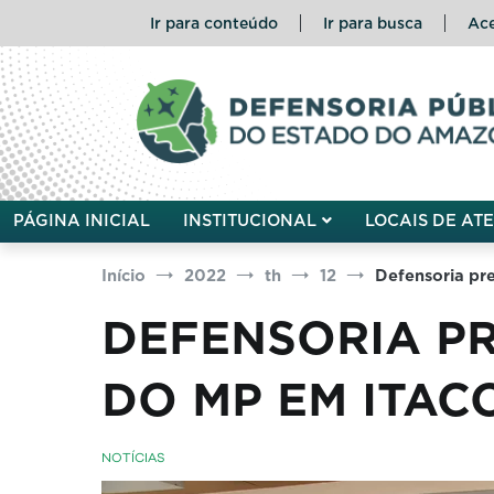
Pular
Ir para conteúdo
Ir para busca
Ace
para
o
conteúdo
Defensoria Pública do Esta
PÁGINA INICIAL
INSTITUCIONAL
LOCAIS DE AT
Início
2022
th
12
Defensoria pr
DEFENSORIA PR
DO MP EM ITAC
NOTÍCIAS