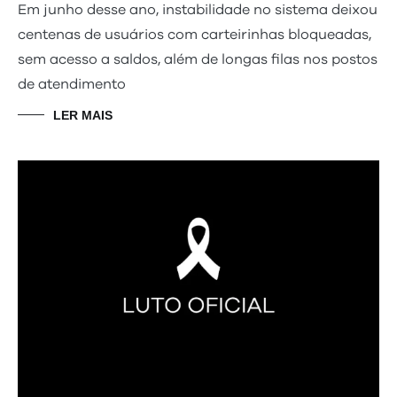
Em junho desse ano, instabilidade no sistema deixou
centenas de usuários com carteirinhas bloqueadas,
sem acesso a saldos, além de longas filas nos postos
de atendimento
LER MAIS