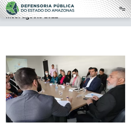
Pular
Defensoria Pública do Estado do
para
o
Amazonas
Mês:
agosto 2022
conteúdo