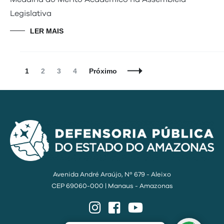
Legislativa
LER MAIS
Navegação
Página
Página
Página
Página
1
2
3
4
Próximo
de
Posts
Avenida André Araújo, Nº 679 - Aleixo
CEP 69060-000 | Manaus - Amazonas
Instagram
Facebook
YouTube