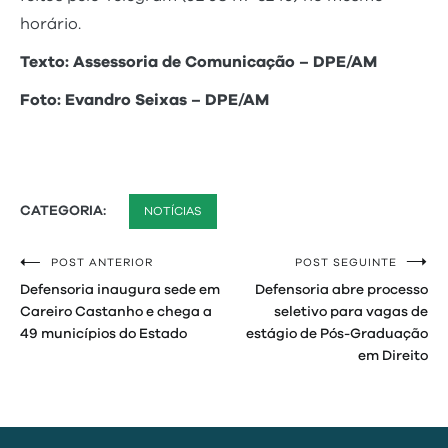
horário.
Texto: Assessoria de Comunicação – DPE/AM
Foto: Evandro Seixas – DPE/AM
CATEGORIA:
NOTÍCIAS
POST ANTERIOR
POST SEGUINTE
Navegação
Defensoria inaugura sede em
Defensoria abre processo
de
Careiro Castanho e chega a
seletivo para vagas de
49 municípios do Estado
estágio de Pós-Graduação
Post
em Direito