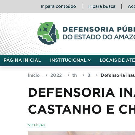
Pular
Ir para conteúdo
Ir para busca
Ace
para
o
conteúdo
Defensoria Pública do Esta
PÁGINA INICIAL
INSTITUCIONAL
LOCAIS DE AT
Início
2022
th
8
Defensoria ina
DEFENSORIA I
CASTANHO E CH
NOTÍCIAS