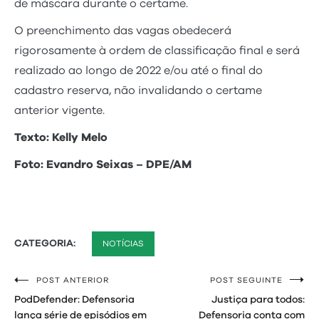
de máscara durante o certame.
O preenchimento das vagas obedecerá
rigorosamente à ordem de classificação final e será
realizado ao longo de 2022 e/ou até o final do
cadastro reserva, não invalidando o certame
anterior vigente.
Texto: Kelly Melo
Foto: Evandro Seixas – DPE/AM
CATEGORIA:
NOTÍCIAS
POST ANTERIOR
POST SEGUINTE
Navegação
PodDefender: Defensoria
Justiça para todos:
de
lança série de episódios em
Defensoria conta com