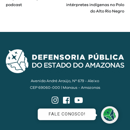
podcast
intérpretes indígenas no Polo
Post
do Alto Rio Negro
Avenida André Araújo, Nº 679 - Aleixo
CEP 69060-000 | Manaus - Amazonas
Instagram
Facebook
YouTube
FALE CONOSCO!