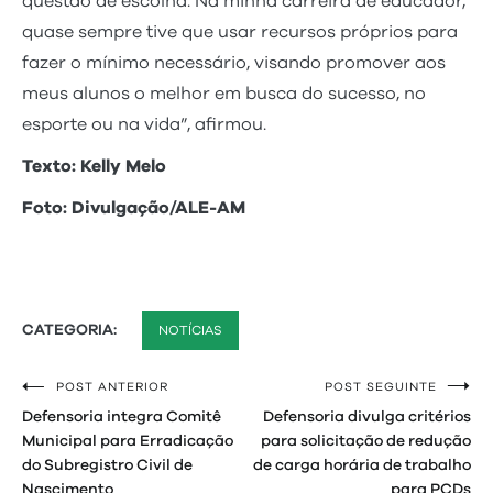
questão de escolha. Na minha carreira de educador,
quase sempre tive que usar recursos próprios para
fazer o mínimo necessário, visando promover aos
meus alunos o melhor em busca do sucesso, no
esporte ou na vida”, afirmou.
Texto: Kelly Melo
Foto: Divulgação/ALE-AM
CATEGORIA:
NOTÍCIAS
POST ANTERIOR
POST SEGUINTE
Navegação
Defensoria integra Comitê
Defensoria divulga critérios
de
Municipal para Erradicação
para solicitação de redução
do Subregistro Civil de
de carga horária de trabalho
Post
Nascimento
para PCDs