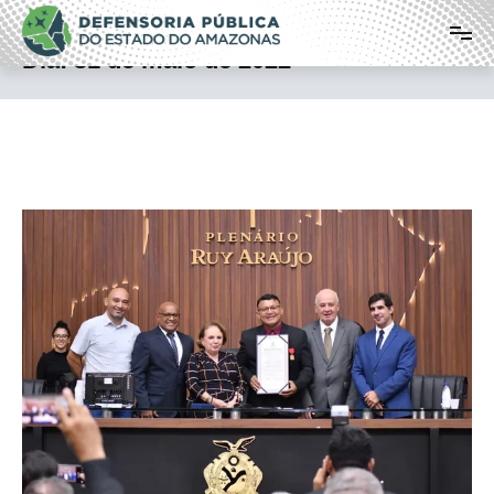
Pular
Defensoria Pública do Estado do
para
o
Amazonas
Dia:
31 de maio de 2022
conteúdo