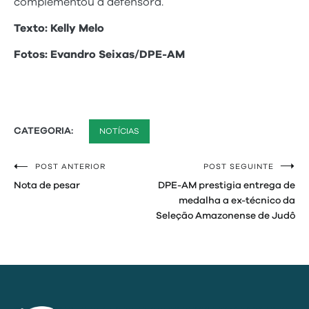
complementou a defensora.
Texto: Kelly Melo
Fotos: Evandro Seixas/DPE-AM
CATEGORIA:
NOTÍCIAS
POST ANTERIOR
POST SEGUINTE
Navegação
Nota de pesar
DPE-AM prestigia entrega de
de
medalha a ex-técnico da
Seleção Amazonense de Judô
Post