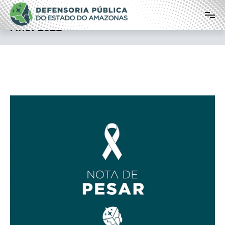
Pular
Defensoria Pública do Estado do
para
o
Amazonas
Ano:
2021
conteúdo