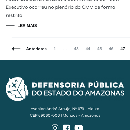
Executivo ocorreu no plenário da CMM de forma
restrita
LER MAIS
Navegação
Página
Página
Página
Página
Página
Pági
Anteriores
1
…
43
44
45
46
47
de
Posts
Avenida André Araújo, Nº 679 - Aleixo
CEP 69060-000 | Manaus - Amazonas
Instagram
Facebook
YouTube