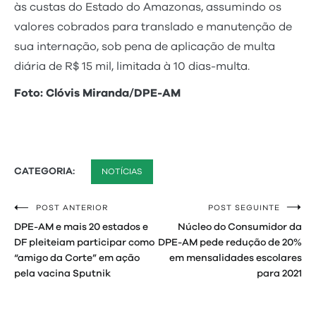
às custas do Estado do Amazonas, assumindo os
valores cobrados para translado e manutenção de
sua internação, sob pena de aplicação de multa
diária de R$ 15 mil, limitada à 10 dias-multa.
Foto: Clóvis Miranda/DPE-AM
CATEGORIA:
NOTÍCIAS
POST ANTERIOR
POST SEGUINTE
Navegação
DPE-AM e mais 20 estados e
Núcleo do Consumidor da
de
DF pleiteiam participar como
DPE-AM pede redução de 20%
“amigo da Corte” em ação
em mensalidades escolares
Post
pela vacina Sputnik
para 2021