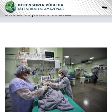
Pular
Defensoria Pública do Estado do
para
o
Amazonas
Dia:
25 de janeiro de 2021
conteúdo