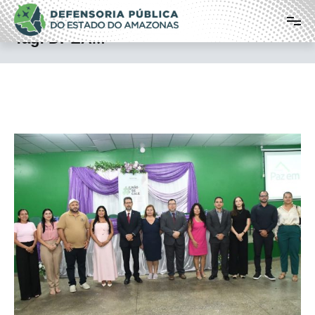
Pular
Defensoria Pública do Estado do
para
o
Amazonas
Tag:
DPEAM
conteúdo