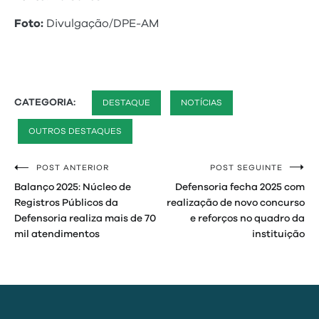
Foto:
Divulgação/DPE-AM
CATEGORIA:
DESTAQUE
NOTÍCIAS
OUTROS DESTAQUES
POST ANTERIOR
POST SEGUINTE
Navegação
Balanço 2025: Núcleo de
Defensoria fecha 2025 com
de
Registros Públicos da
realização de novo concurso
Defensoria realiza mais de 70
e reforços no quadro da
Post
mil atendimentos
instituição