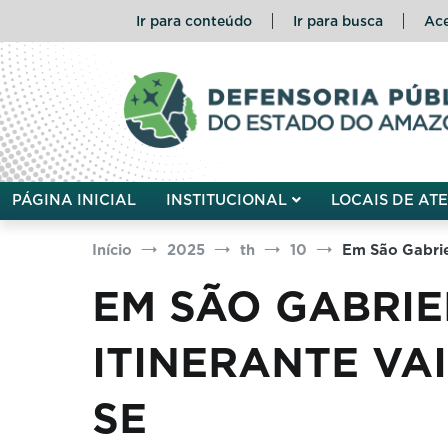
Pular
Ir para conteúdo
Ir para busca
Ace
para
o
conteúdo
Defensoria Pública do Esta
PÁGINA INICIAL
INSTITUCIONAL
LOCAIS DE AT
Início
2025
th
10
Em São Gabrie
EM SÃO GABRIE
ITINERANTE VA
SE