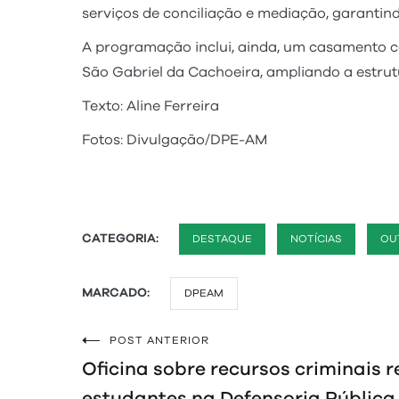
serviços de conciliação e mediação, garantin
A programação inclui, ainda, um casamento c
São Gabriel da Cachoeira, ampliando a estrut
Texto: Aline Ferreira
Fotos: Divulgação/DPE-AM
CATEGORIA:
DESTAQUE
NOTÍCIAS
OU
MARCADO:
DPEAM
POST ANTERIOR
Navegação
Oficina sobre recursos criminais
de
estudantes na Defensoria Pública