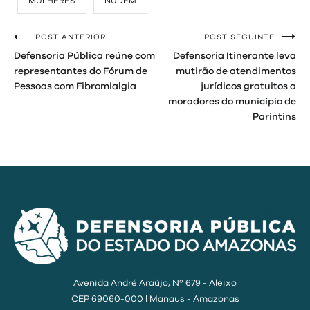
MULHERES
NUDEM
POST ANTERIOR
POST SEGUINTE
Navegação
Defensoria Pública reúne com
Defensoria Itinerante leva
de
representantes do Fórum de
mutirão de atendimentos
Pessoas com Fibromialgia
jurídicos gratuitos a
Post
moradores do município de
Parintins
Avenida André Araújo, Nº 679 - Aleixo
CEP 69060-000 | Manaus - Amazonas