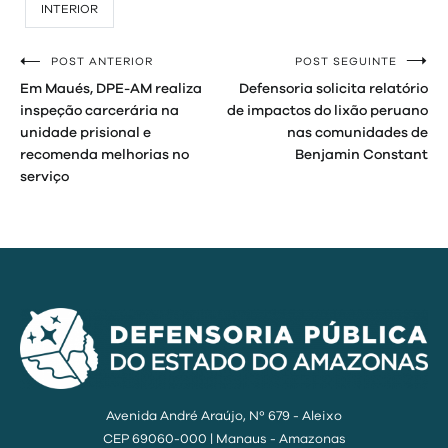
INTERIOR
POST ANTERIOR
POST SEGUINTE
Navegação
Em Maués, DPE-AM realiza
Defensoria solicita relatório
de
inspeção carcerária na
de impactos do lixão peruano
unidade prisional e
nas comunidades de
Post
recomenda melhorias no
Benjamin Constant
serviço
Avenida André Araújo, Nº 679 - Aleixo
CEP 69060-000 | Manaus - Amazonas