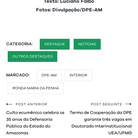
Texto: Luciano Falbo
Fotos: Divulgação/DPE-AM
CATEGORIA:
DESTAQUE
NOTÍCIAS
OUTROS DESTAQUES
MARCADO:
DPE-AM
INTERIOR
RONDA MARIA DA PENHA
POST ANTERIOR
POST SEGUINTE
Navegação
Culto ecumênico celebra os
Termo de Cooperação da DPE
de
35 anos da Defensoria
garante três vagas em
Pública do Estado do
Doutorado Interinstitucional
Post
Amazonas
UEA/UFMG