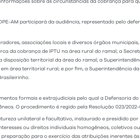
 informações sobre as circunstâncias da cobrança para qu
DPE-AM participará da audiência, representado pelo defe
dores, associações locais e diversos órgãos municipais, e
ca da cobrança de IPTU na área rural do ramal; a Secreta
 disposição territorial da área do ramal; a Superintend
 em área territorial rural; e por fim, a Superintendência
asileirinho.
umentos formais e extrajudiciais pelo qual a Defensoria
mogêneos. O procedimento é regido pela Resolução 023/202
reza unilateral e facultativo, instaurado e presidido por
nteresses ou direitos individuais homogêneos, coletivos ou
 preparação para o exercício das atribuições inerentes às 