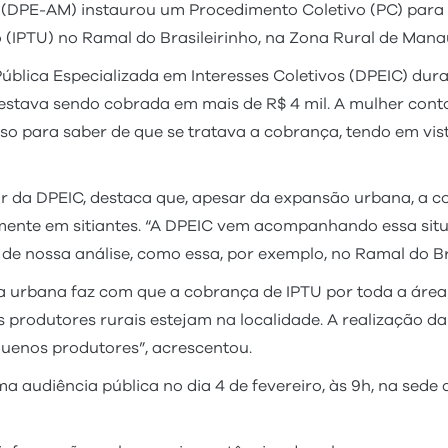
(DPE-AM) instaurou um Procedimento Coletivo (PC) para 
o (IPTU) no Ramal do Brasileirinho, na Zona Rural de Mana
blica Especializada em Interesses Coletivos (DPEIC) dur
stava sendo cobrada em mais de R$ 4 mil. A mulher cont
o para saber de que se tratava a cobrança, tendo em vis
lar da DPEIC, destaca que, apesar da expansão urbana, a 
lmente em sitiantes. “A DPEIC vem acompanhando essa sit
 de nossa análise, como essa, por exemplo, no Ramal do Bra
urbana faz com que a cobrança de IPTU por toda a área a
rodutores rurais estejam na localidade. A realização da 
quenos produtores”, acrescentou.
audiência pública no dia 4 de fevereiro, às 9h, na sede da