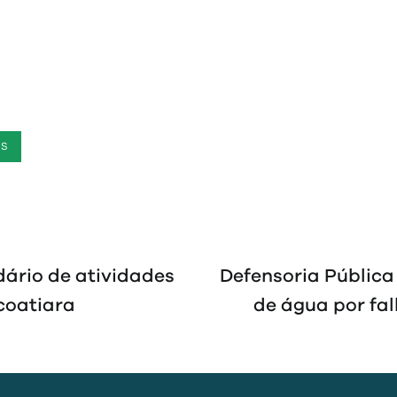
ES
dário de atividades
Defensoria Públic
coatiara
de água por fa