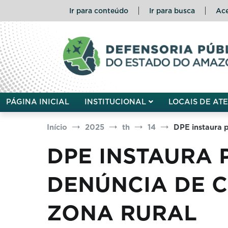
Pular
Ir para conteúdo
Ir para busca
Ace
para
o
conteúdo
Defensoria Pública do Esta
PÁGINA INICIAL
INSTITUCIONAL
LOCAIS DE AT
Início
2025
th
14
DPE instaura 
DPE INSTAURA 
DENÚNCIA DE C
ZONA RURAL