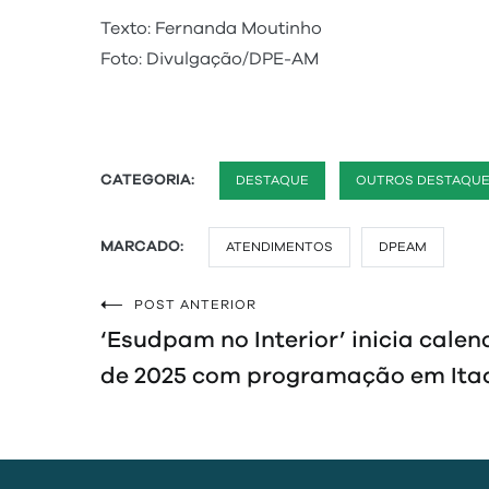
Texto: Fernanda Moutinho
Foto: Divulgação/DPE-AM
CATEGORIA:
DESTAQUE
OUTROS DESTAQU
MARCADO:
ATENDIMENTOS
DPEAM
POST ANTERIOR
Navegação
‘Esudpam no Interior’ inicia calen
de
de 2025 com programação em Ita
Post