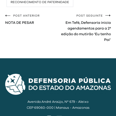
RECONHECIMENTO DE PATERNIDADE
POST ANTERIOR
POST SEGUINTE
Navegação
NOTA DE PESAR
Em Tefé, Defensoria inicia
de
agendamentos para a 2ª
edição do mutirão ‘Eu tenho
Post
Pai’
Avenida André Araújo, Nº 679 - Aleixo
CEP 69060-000 | Manaus - Amazonas