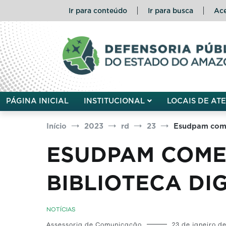
Pular
Ir para conteúdo
Ir para busca
Ace
para
o
conteúdo
Defensoria Pública do Esta
PÁGINA INICIAL
INSTITUCIONAL
LOCAIS DE AT
Início
2023
rd
23
Esudpam comem
ESUDPAM COME
BIBLIOTECA DI
NOTÍCIAS
Assessoria de Comunicação
23 de janeiro d