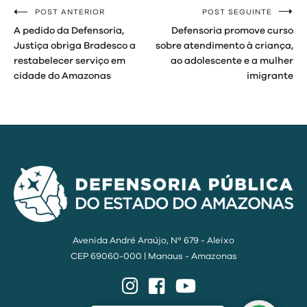
POST ANTERIOR
POST SEGUINTE
Navegação
A pedido da Defensoria,
Defensoria promove curso
de
Justiça obriga Bradesco a
sobre atendimento à criança,
restabelecer serviço em
ao adolescente e a mulher
Post
cidade do Amazonas
imigrante
Avenida André Araújo, Nº 679 - Aleixo
CEP 69060-000 | Manaus - Amazonas
Instagram
Facebook
YouTube