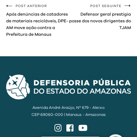
POST ANTERIOR
POST SEGUINTE
Navegação
Após denúncias de catadores
Defensor geral prestigia
de
de materiais recicláveis, DPE-
posse dos novos dirigentes do
AM move ação contra a
TJAM
Post
Prefeitura de Manaus
Avenida André Araújo, Nº 679 - Aleixo
CEP 69060-000 | Manaus - Amazonas
Instagram
Facebook
YouTube