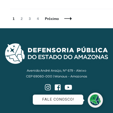
Navegação
Página
Página
Página
Página
1
2
3
4
Próximo
de
Posts
Avenida André Araújo, Nº 679 - Aleixo
CEP 69060-000 | Manaus - Amazonas
Instagram
Facebook
YouTube
FALE CONOSCO!