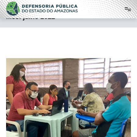
Pular
Defensoria Pública do Estado do
para
o
Amazonas
Mês:
julho 2022
conteúdo