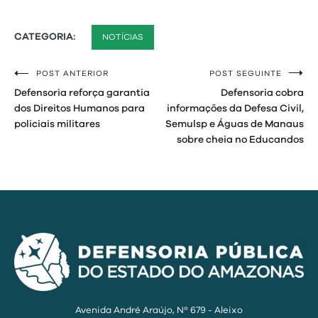
CATEGORIA:
NOTÍCIAS
POST ANTERIOR
POST SEGUINTE
Navegação
Defensoria reforça garantia
Defensoria cobra
de
dos Direitos Humanos para
informações da Defesa Civil,
policiais militares
Semulsp e Águas de Manaus
Post
sobre cheia no Educandos
Avenida André Araújo, Nº 679 - Aleixo