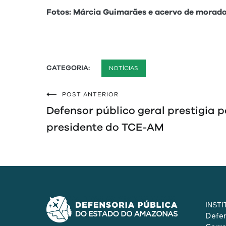
Fotos: Márcia Guimarães e acervo de morador
CATEGORIA:
NOTÍCIAS
POST ANTERIOR
Navegação
Defensor público geral prestigia 
de
presidente do TCE-AM
Post
INST
Defen