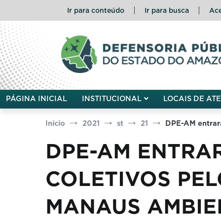
Pular
Ir para conteúdo
Ir para busca
Ace
para
o
conteúdo
Defensoria Pública do Esta
PÁGINA INICIAL
INSTITUCIONAL
LOCAIS DE AT
Início
2021
st
21
DPE-AM entrar
DPE-AM ENTRA
COLETIVOS PE
MANAUS AMBIE