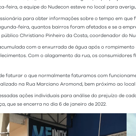
a-feira, a equipe do Nudecon esteve no local para averigu
essionária para obter informações sobre o tempo em que 
gunda-feira, quantos bairros foram afetados e se a emp
r público Christiano Pinheiro da Costa, coordenador do N
a acumulada com a enxurrada de água após o rompimento 
lecimentos. Com o alagamento da rua, os consumidores fi
 de faturar o que normalmente faturamos com funcioname
calizado na Rua Marciano Aromond, bem próximo ao local
gressadas ações individuais para análise do prejuízo de c
a, que se encerra no dia 6 de janeiro de 2022.