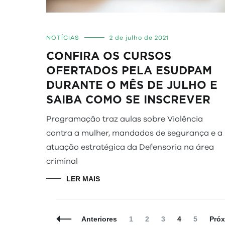
NOTÍCIAS
2 de julho de 2021
CONFIRA OS CURSOS
OFERTADOS PELA ESUDPAM
DURANTE O MÊS DE JULHO E
SAIBA COMO SE INSCREVER
Programação traz aulas sobre Violência
contra a mulher, mandados de segurança e a
atuação estratégica da Defensoria na área
criminal
LER MAIS
Navegação
Página
Página
Página
Página
Página
Anteriores
1
2
3
4
5
Pró