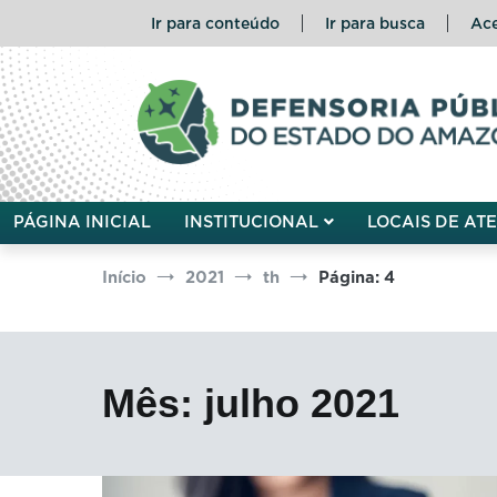
Pular
Ir para conteúdo
Ir para busca
Ace
para
o
conteúdo
Defensoria Pública do Esta
PÁGINA INICIAL
INSTITUCIONAL
LOCAIS DE AT
Início
2021
th
Página: 4
Mês:
julho 2021