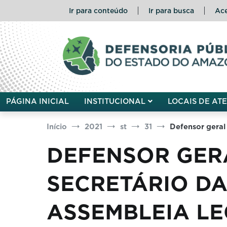
Pular
Ir para conteúdo
Ir para busca
Ace
para
o
conteúdo
Defensoria Pública do Esta
PÁGINA INICIAL
INSTITUCIONAL
LOCAIS DE AT
Início
2021
st
31
Defensor geral 
DEFENSOR GER
SECRETÁRIO DA 
ASSEMBLEIA LE