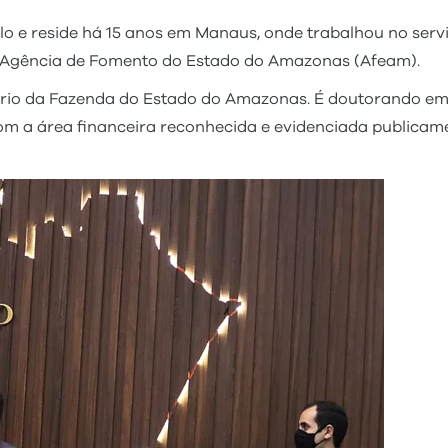
ulo e reside há 15 anos em Manaus, onde trabalhou no serv
a Agência de Fomento do Estado do Amazonas (Afeam).
tário da Fazenda do Estado do Amazonas. É doutorando e
m a área financeira reconhecida e evidenciada publicame