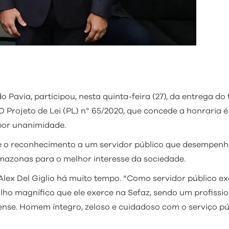
 Pavia, participou, nesta quinta-feira (27), da entrega d
. O Projeto de Lei (PL) n° 65/2020, que concede a honraria
por unanimidade.
 e o reconhecimento a um servidor público que desempenha
mazonas para o melhor interesse da sociedade.
ex Del Giglio há muito tempo. “Como servidor público exe
ho magnífico que ele exerce na Sefaz, sendo um profissi
nse. Homem íntegro, zeloso e cuidadoso com o serviço púb